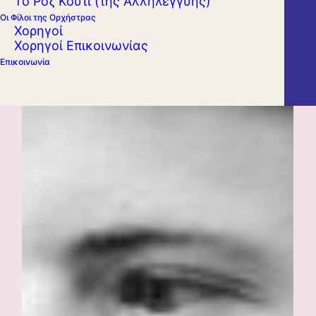
Το Ροζ Κουτί (της Αλληλεγγύης)
Οι Φίλοι της Ορχήστρας
Χορηγοί
Χορηγοί Επικοινωνίας
Επικοινωνία