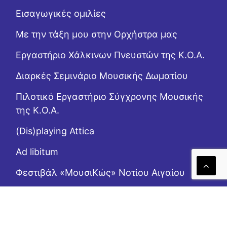
Εισαγωγικές ομιλίες
Με την τάξη μου στην Ορχήστρα μας
Εργαστήριo Χάλκινων Πνευστών της Κ.Ο.Α.
Διαρκές Σεμινάριο Μουσικής Δωματίου
Πιλοτικό Εργαστήριο Σύγχρονης Μουσικής
της Κ.Ο.Α.
(Dis)playing Attica
Ad libitum
Φεστιβάλ «ΜουσιΚώς» Νοτίου Αιγαίου
(Επι)μένοντας Αιγαίο
Το Ροζ Κουτί (της αλληλεγγύης)