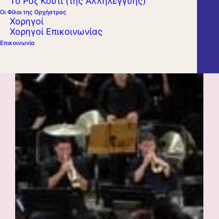
Το Ροζ Κουτί (της Αλληλεγγύης)
Οι Φίλοι της Ορχήστρας
Χορηγοί
Χορηγοί Επικοινωνίας
Επικοινωνία