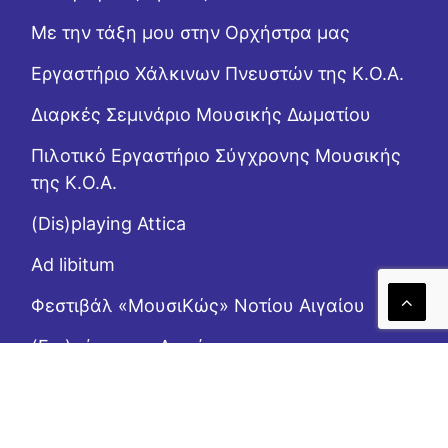
Με την τάξη μου στην Ορχήστρα μας
Εργαστήριo Χάλκινων Πνευστών της Κ.Ο.Α.
Διαρκές Σεμινάριο Μουσικής Δωματίου
Πιλοτικό Εργαστήριο Σύγχρονης Μουσικής
της Κ.Ο.Α.
(Dis)playing Attica
Ad libitum
Φεστιβάλ «ΜουσιΚώς» Νοτίου Αιγαίου
(Επι)μένοντας Αιγαίο
Το Ροζ Κουτί (της αλληλεγγύης)