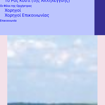
Το Ροζ Κουτί (της Αλληλεγγύης)
Οι Φίλοι της Ορχήστρας
Χορηγοί
Χορηγοί Επικοινωνίας
Επικοινωνία