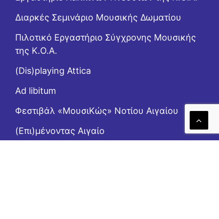
Διαρκές Σεμινάριο Μουσικής Δωματίου
Πιλοτικό Εργαστήριο Σύγχρονης Μουσικής
της Κ.Ο.Α.
(Dis)playing Attica
Ad libitum
Φεστιβάλ «ΜουσιΚώς» Νοτίου Αιγαίου
(Επι)μένοντας Αιγαίο
Το Ροζ Κουτί (της αλληλεγγύης)