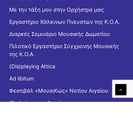
Με την τάξη μου στην Ορχήστρα μας
Εργαστήριo Χάλκινων Πνευστών της Κ.Ο.Α.
Διαρκές Σεμινάριο Μουσικής Δωματίου
Πιλοτικό Εργαστήριο Σύγχρονης Μουσικής
της Κ.Ο.Α.
(Dis)playing Attica
Ad libitum
Φεστιβάλ «ΜουσιΚώς» Νοτίου Αιγαίου
(Επι)μένοντας Αιγαίο
Το Ροζ Κουτί (της αλληλεγγύης)