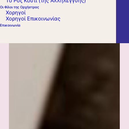
Το Ροζ Κουτί (της Αλληλεγγύης)
Οι Φίλοι της Ορχήστρας
Χορηγοί
Χορηγοί Επικοινωνίας
Επικοινωνία