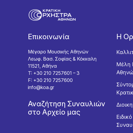
Επικοινωνία
Η Ο
Μέγαρο Μουσικής Αθηνών
Καλλι
Λεωφ. Βασ. Σοφίας & Κόκκαλη
Μέλη 
11521, Αθήνα
Αθην
T: +30 210 7257601 – 3
F: +30 210 7257600
Σύντομ
info@koa.gr
Κρατι
Αναζήτηση Συναυλιών
Διοικ
στο Αρχείο μας
Ειδικ
Συναυ