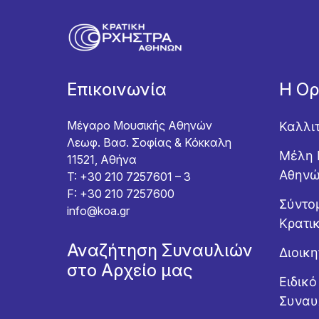
Επικοινωνία
Η Ο
Μέγαρο Μουσικής Αθηνών
Καλλι
Λεωφ. Βασ. Σοφίας & Κόκκαλη
Μέλη 
11521, Αθήνα
Αθην
T: +30 210 7257601 – 3
F: +30 210 7257600
Σύντομ
info@koa.gr
Κρατι
Αναζήτηση Συναυλιών
Διοικ
στο Αρχείο μας
Ειδικ
Συναυ