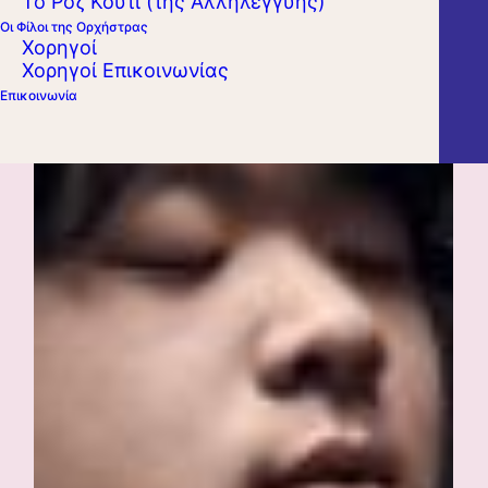
Το Ροζ Κουτί (της Αλληλεγγύης)
Οι Φίλοι της Ορχήστρας
Χορηγοί
Χορηγοί Επικοινωνίας
Επικοινωνία