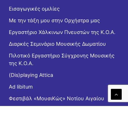
Εισαγωγικές ομιλίες
Με την τάξη μου στην Ορχήστρα μας
Εργαστήριo Χάλκινων Πνευστών της Κ.Ο.Α.
Διαρκές Σεμινάριο Μουσικής Δωματίου
Πιλοτικό Εργαστήριο Σύγχρονης Μουσικής
της Κ.Ο.Α.
(Dis)playing Attica
Ad libitum
Φεστιβάλ «ΜουσιΚώς» Νοτίου Αιγαίου
(Επι)μένοντας Αιγαίο
Το Ροζ Κουτί (της αλληλεγγύης)