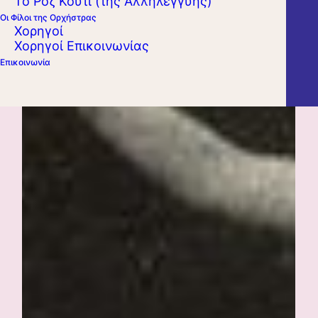
Το Ροζ Κουτί (της Αλληλεγγύης)
Οι Φίλοι της Ορχήστρας
Χορηγοί
Χορηγοί Επικοινωνίας
Επικοινωνία