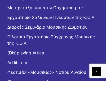
Με την τάξη μου στην Ορχήστρα μας
Εργαστήριo Χάλκινων Πνευστών της Κ.Ο.Α.
Διαρκές Σεμινάριο Μουσικής Δωματίου
Πιλοτικό Εργαστήριο Σύγχρονης Μουσικής
της Κ.Ο.Α.
(Dis)playing Attica
Ad libitum
Φεστιβάλ «ΜουσιΚώς» Νοτίου Αιγαίου
(Επι)μένοντας Αιγαίο
Το Ροζ Κουτί (της αλληλεγγύης)