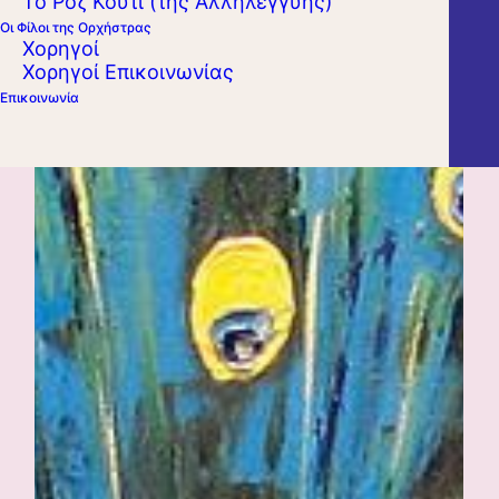
Το Ροζ Κουτί (της Αλληλεγγύης)
Οι Φίλοι της Ορχήστρας
Χορηγοί
Χορηγοί Επικοινωνίας
Επικοινωνία