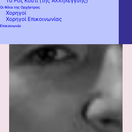
Το Ροζ Κουτί (της Αλληλεγγύης)
Οι Φίλοι της Ορχήστρας
Χορηγοί
Χορηγοί Επικοινωνίας
Επικοινωνία