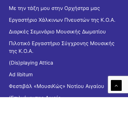
Με την τάξη μου στην Ορχήστρα μας
Εργαστήριo Χάλκινων Πνευστών της Κ.Ο.Α.
Διαρκές Σεμινάριο Μουσικής Δωματίου
Πιλοτικό Εργαστήριο Σύγχρονης Μουσικής
της Κ.Ο.Α.
(Dis)playing Attica
Ad libitum
Φεστιβάλ «ΜουσιΚώς» Νοτίου Αιγαίου
(Επι)μένοντας Αιγαίο
Το Ροζ Κουτί (της αλληλεγγύης)