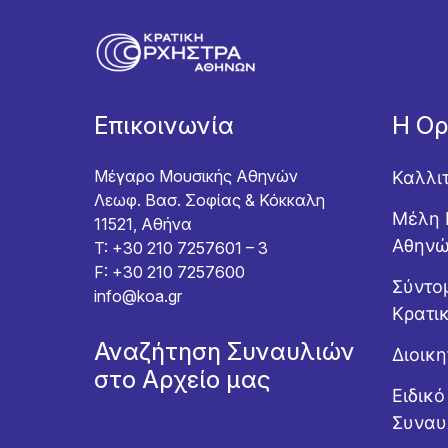
Επικοινωνία
Η Ο
Μέγαρο Μουσικής Αθηνών
Καλλι
Λεωφ. Βασ. Σοφίας & Κόκκαλη
Μέλη 
11521, Αθήνα
Αθην
T: +30 210 7257601 – 3
F: +30 210 7257600
Σύντομ
info@koa.gr
Κρατι
Αναζήτηση Συναυλιών
Διοικ
στο Αρχείο μας
Ειδικ
Συναυ