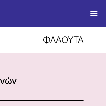
ΦΛAΟΥΤΑ
ηνών