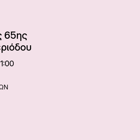
ς 65ης
εριόδου
21:00
ΝΩΝ