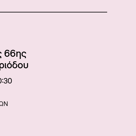
ς 66ης
ριόδου
0:30
ΝΩΝ