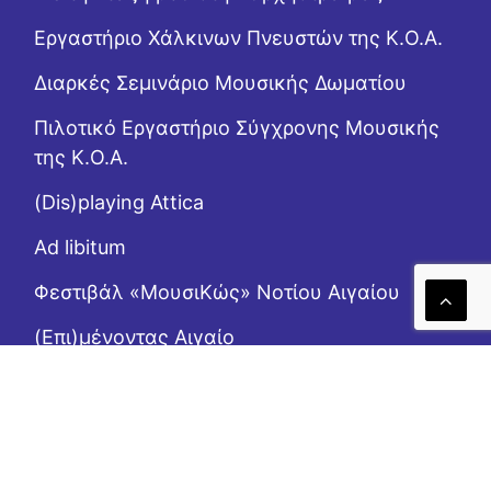
Εργαστήριo Χάλκινων Πνευστών της Κ.Ο.Α.
Διαρκές Σεμινάριο Μουσικής Δωματίου
Πιλοτικό Εργαστήριο Σύγχρονης Μουσικής
της Κ.Ο.Α.
(Dis)playing Attica
Ad libitum
Φεστιβάλ «ΜουσιΚώς» Νοτίου Αιγαίου
(Επι)μένοντας Αιγαίο
Το Ροζ Κουτί (της αλληλεγγύης)