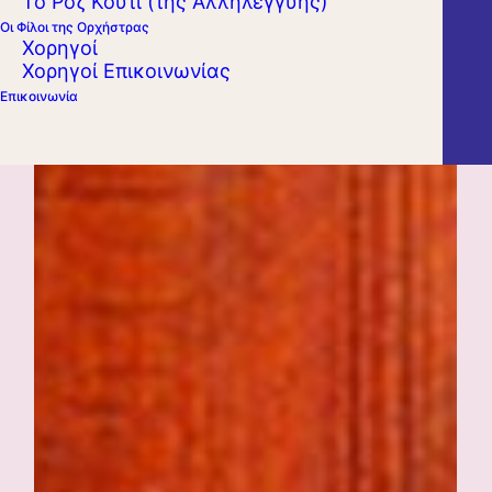
Το Ροζ Κουτί (της Αλληλεγγύης)
Οι Φίλοι της Ορχήστρας
Χορηγοί
Χορηγοί Επικοινωνίας
Επικοινωνία