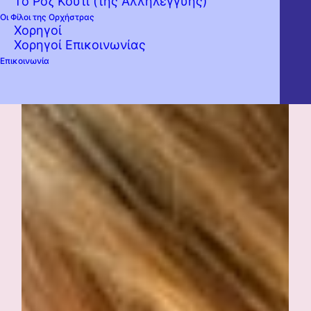
Το Ροζ Κουτί (της Αλληλεγγύης)
Οι Φίλοι της Ορχήστρας
Χορηγοί
Χορηγοί Επικοινωνίας
Επικοινωνία