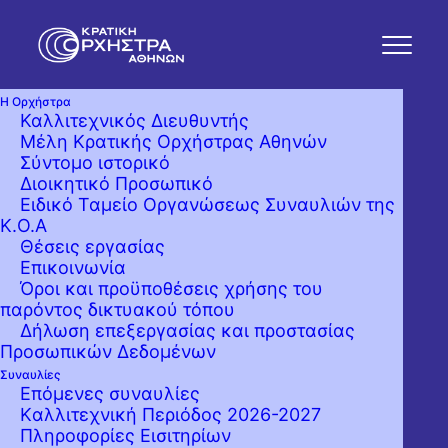
Η Ορχήστρα
Καλλιτεχνικός Διευθυντής
Μέλη Κρατικής Ορχήστρας Αθηνών
Σύντομο ιστορικό
Διοικητικό Προσωπικό
Ειδικό Ταμείο Οργανώσεως Συναυλιών της
Κ.Ο.Α
Θέσεις εργασίας
Επικοινωνία
Όροι και προϋποθέσεις χρήσης του
παρόντος δικτυακού τόπου
Δήλωση επεξεργασίας και προστασίας
Προσωπικών Δεδομένων
Συναυλίες
Επόμενες συναυλίες
Kαλλιτεχνική Περιόδος 2026-2027
Πληροφορίες Εισιτηρίων