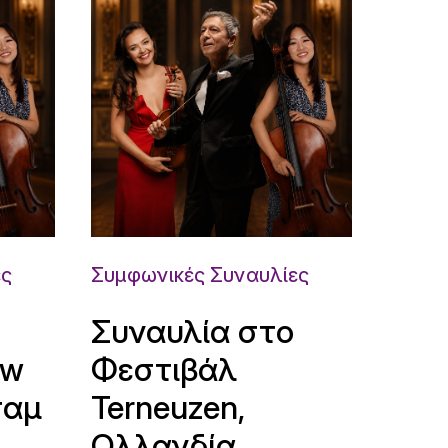
ες
Συμφωνικές Συναυλίες
Συναυλία στο
uw
Φεστιβάλ
ταμ
Terneuzen,
Ολλανδία