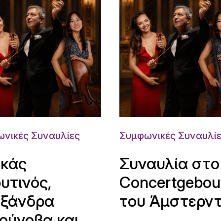
νικές Συναυλίες
Συμφωνικές Συναυλί
κάς
Συναυλία στο
υτινός,
Concertgebo
ξάνδρα
του Άμστερν
ούνοβα και