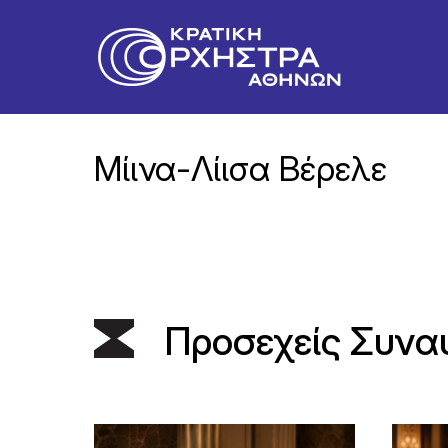
Μίινα-Λίισα Βέρελε
Προσεχείς Συνα