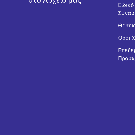
στο Αρχείο μας
Ειδικ
Συναυ
Θέσει
Όροι 
Επεξε
Προσω