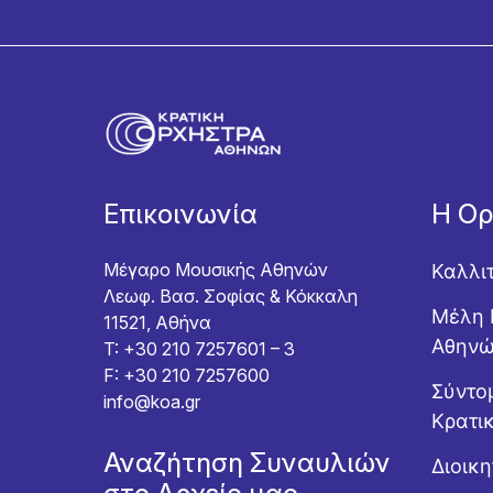
Επικοινωνία
Η Ο
Μέγαρο Μουσικής Αθηνών
Καλλι
Λεωφ. Βασ. Σοφίας & Κόκκαλη
Μέλη 
11521, Αθήνα
Αθην
T: +30 210 7257601 – 3
F: +30 210 7257600
Σύντομ
info@koa.gr
Κρατι
Αναζήτηση Συναυλιών
Διοικ