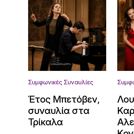
Συμφωνικές Συναυλίες
Συμφω
Έτος Μπετόβεν,
Λου
συναυλία στα
Καρ
Τρίκαλα
Αλε
Κον