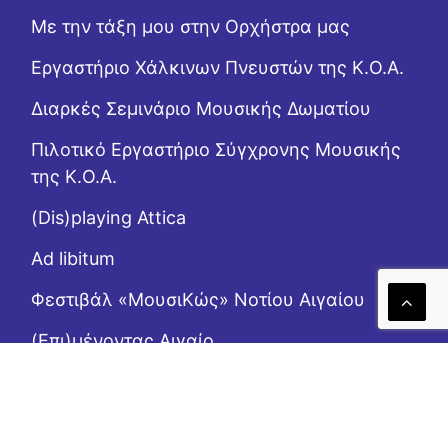
Με την τάξη μου στην Ορχήστρα μας
Εργαστήριo Χάλκινων Πνευστών της Κ.Ο.Α.
Διαρκές Σεμινάριο Μουσικής Δωματίου
Πιλοτικό Εργαστήριο Σύγχρονης Μουσικής
της Κ.Ο.Α.
(Dis)playing Attica
Ad libitum
Φεστιβάλ «ΜουσιΚώς» Νοτίου Αιγαίου
(Επι)μένοντας Αιγαίο
Το Ροζ Κουτί (της αλληλεγγύης)