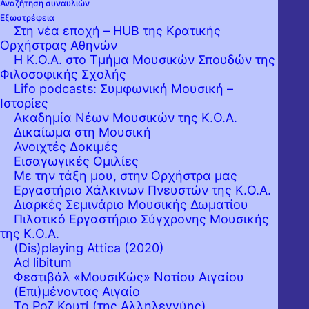
Αναζήτηση συναυλιών
Εξωστρέφεια
Στη νέα εποχή – HUB της Κρατικής
Ορχήστρας Αθηνών
Η Κ.Ο.Α. στο Τμήμα Μουσικών Σπουδών της
Φιλοσοφικής Σχολής
Lifo podcasts: Συμφωνική Μουσική –
Ιστορίες
Ακαδημία Νέων Μουσικών της Κ.Ο.Α.
Δικαίωμα στη Μουσική
Ανοιχτές Δοκιμές
Εισαγωγικές Ομιλίες
Με την τάξη μου, στην Ορχήστρα μας
Εργαστήριo Χάλκινων Πνευστών της Κ.Ο.Α.
Διαρκές Σεμινάριο Μουσικής Δωματίου
Πιλοτικό Εργαστήριο Σύγχρονης Μουσικής
της Κ.Ο.Α.
(Dis)playing Attica (2020)
Ad libitum
Φεστιβάλ «ΜουσιΚώς» Νοτίου Αιγαίου
(Επι)μένοντας Αιγαίο
Το Ροζ Κουτί (της Αλληλεγγύης)