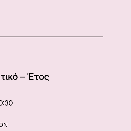
τικό – Έτος
0:30
ΝΩΝ