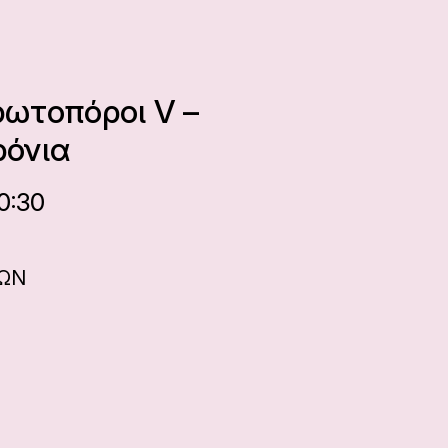
ρωτοπόροι V –
ρόνια
0:30
ΝΩΝ