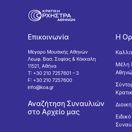
Επικοινωνία
Η Ο
Μέγαρο Μουσικής Αθηνών
Καλλι
Λεωφ. Βασ. Σοφίας & Κόκκαλη
Μέλη 
11521, Αθήνα
Αθην
T: +30 210 7257601 – 3
F: +30 210 7257600
Σύντομ
info@koa.gr
Κρατι
Αναζήτηση Συναυλιών
Διοικ
στο Αρχείο μας
Ειδικ
Συναυ