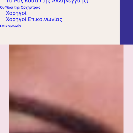
Το Ροζ Κουτί (της Αλληλεγγύης)
Οι Φίλοι της Ορχήστρας
Χορηγοί
Χορηγοί Επικοινωνίας
Επικοινωνία