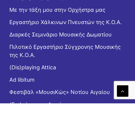
Με την τάξη μου στην Ορχήστρα μας
Εργαστήριo Χάλκινων Πνευστών της Κ.Ο.Α.
Διαρκές Σεμινάριο Μουσικής Δωματίου
Πιλοτικό Εργαστήριο Σύγχρονης Μουσικής
της Κ.Ο.Α.
(Dis)playing Attica
Ad libitum
Φεστιβάλ «ΜουσιΚώς» Νοτίου Αιγαίου
(Επι)μένοντας Αιγαίο
Το Ροζ Κουτί (της αλληλεγγύης)