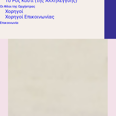
Το Ροζ Κουτί (της Αλληλεγγύης)
Οι Φίλοι της Ορχήστρας
Χορηγοί
Χορηγοί Επικοινωνίας
Επικοινωνία