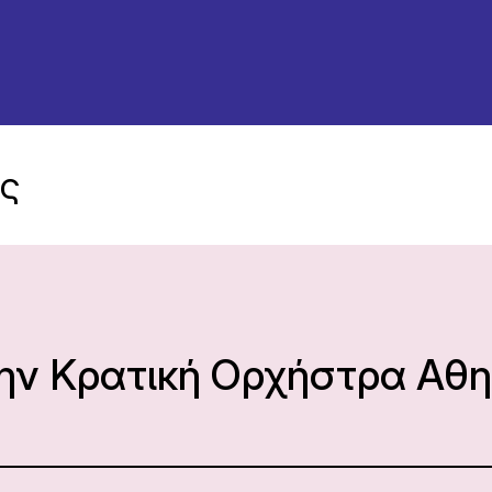
ης
την Κρατική Ορχήστρα Αθ