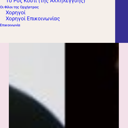
Το Ροζ Κουτί (της Αλληλεγγύης)
Οι Φίλοι της Ορχήστρας
Χορηγοί
Χορηγοί Επικοινωνίας
Επικοινωνία