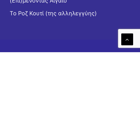
(Επι)μένοντας Αιγαίο
Το Ροζ Κουτί (της αλληλεγγύης)
Η Κ.Ο.Α. επιχορηγείται από το ΥΠ.ΠΟ.
Η ιστοσελίδα αναπτύχθηκε με τη
χρηματοδότηση του Ταμείου Ανάκαμψης της
Ευρωπαϊκής Ένωσης