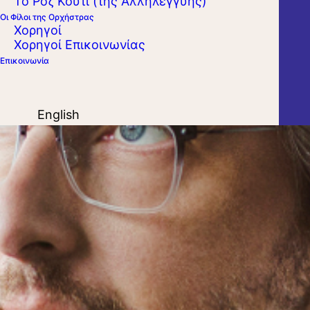
Το Ροζ Κουτί (της Αλληλεγγύης)
Οι Φίλοι της Ορχήστρας
Χορηγοί
Χορηγοί Επικοινωνίας
Επικοινωνία
English