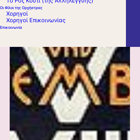
Το Ροζ Κουτί (της Αλληλεγγύης)
Οι Φίλοι της Ορχήστρας
Χορηγοί
Χορηγοί Επικοινωνίας
Επικοινωνία