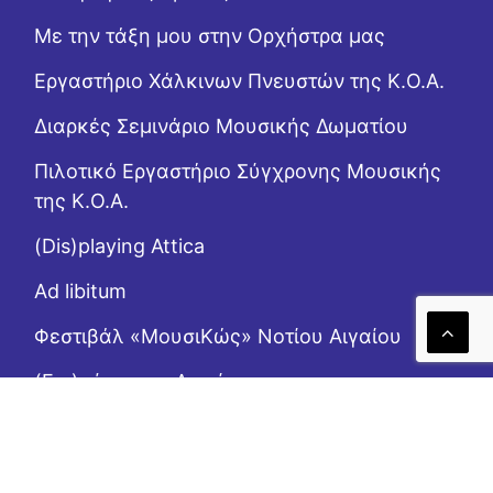
Με την τάξη μου στην Ορχήστρα μας
Εργαστήριo Χάλκινων Πνευστών της Κ.Ο.Α.
Διαρκές Σεμινάριο Μουσικής Δωματίου
Πιλοτικό Εργαστήριο Σύγχρονης Μουσικής
της Κ.Ο.Α.
(Dis)playing Attica
Ad libitum
Φεστιβάλ «ΜουσιΚώς» Νοτίου Αιγαίου
(Επι)μένοντας Αιγαίο
Το Ροζ Κουτί (της αλληλεγγύης)