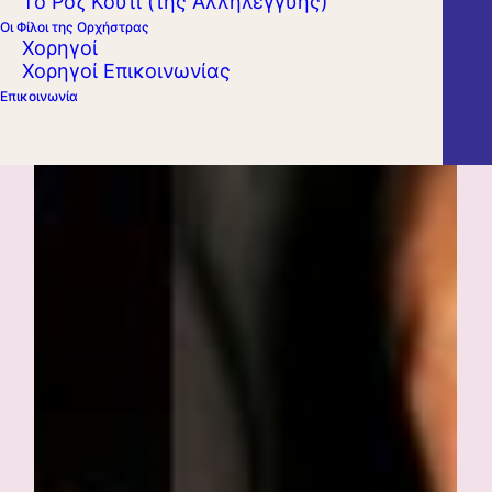
Το Ροζ Κουτί (της Αλληλεγγύης)
Οι Φίλοι της Ορχήστρας
Χορηγοί
Χορηγοί Επικοινωνίας
Επικοινωνία