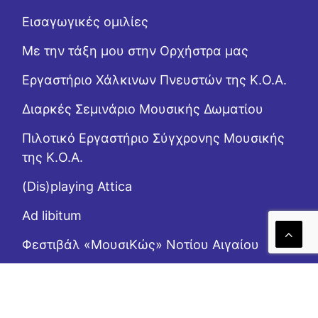
Εισαγωγικές ομιλίες
Με την τάξη μου στην Ορχήστρα μας
Εργαστήριo Χάλκινων Πνευστών της Κ.Ο.Α.
Διαρκές Σεμινάριο Μουσικής Δωματίου
Πιλοτικό Εργαστήριο Σύγχρονης Μουσικής
της Κ.Ο.Α.
(Dis)playing Attica
Ad libitum
Φεστιβάλ «ΜουσιΚώς» Νοτίου Αιγαίου
(Επι)μένοντας Αιγαίο
Το Ροζ Κουτί (της αλληλεγγύης)