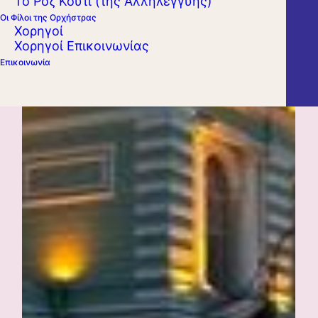
Το Ροζ Κουτί (της Αλληλεγγύης)
Οι Φίλοι της Ορχήστρας
Χορηγοί
Χορηγοί Επικοινωνίας
Επικοινωνία