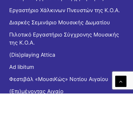
Εργαστήριo Χάλκινων Πνευστών της Κ.Ο.Α.
Διαρκές Σεμινάριο Μουσικής Δωματίου
Πιλοτικό Εργαστήριο Σύγχρονης Μουσικής
της Κ.Ο.Α.
(Dis)playing Attica
Ad libitum
Φεστιβάλ «ΜουσιΚώς» Νοτίου Αιγαίου
(Επι)μένοντας Αιγαίο
Το Ροζ Κουτί (της αλληλεγγύης)