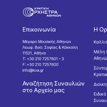
Επικοινωνία
Η Ο
Μέγαρο Μουσικής Αθηνών
Καλλι
Λεωφ. Βασ. Σοφίας & Κόκκαλη
Μέλη 
11521, Αθήνα
Αθην
T: +30 210 7257601 – 3
F: +30 210 7257600
Σύντομ
info@koa.gr
Κρατι
Αναζήτηση Συναυλιών
Διοικ
στο Αρχείο μας
Ειδικ
Συναυ