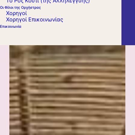
Το Ροζ Κουτί (της Αλληλεγγύης)
Οι Φίλοι της Ορχήστρας
Χορηγοί
Χορηγοί Επικοινωνίας
Επικοινωνία