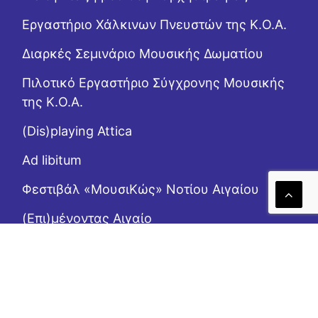
Εργαστήριo Χάλκινων Πνευστών της Κ.Ο.Α.
Διαρκές Σεμινάριο Μουσικής Δωματίου
Πιλοτικό Εργαστήριο Σύγχρονης Μουσικής
της Κ.Ο.Α.
(Dis)playing Attica
Ad libitum
Φεστιβάλ «ΜουσιΚώς» Νοτίου Αιγαίου
(Επι)μένοντας Αιγαίο
Το Ροζ Κουτί (της αλληλεγγύης)