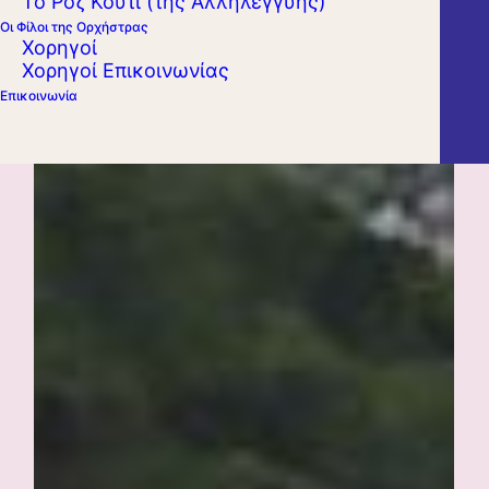
Το Ροζ Κουτί (της Αλληλεγγύης)
Οι Φίλοι της Ορχήστρας
Χορηγοί
Χορηγοί Επικοινωνίας
Επικοινωνία