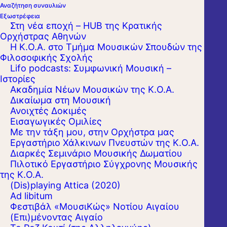
Αναζήτηση συναυλιών
Εξωστρέφεια
Στη νέα εποχή – HUB της Κρατικής
Ορχήστρας Αθηνών
Η Κ.Ο.Α. στο Τμήμα Μουσικών Σπουδών της
Φιλοσοφικής Σχολής
Lifo podcasts: Συμφωνική Μουσική –
Ιστορίες
Ακαδημία Νέων Μουσικών της Κ.Ο.Α.
Δικαίωμα στη Μουσική
Ανοιχτές Δοκιμές
Εισαγωγικές Ομιλίες
Με την τάξη μου, στην Ορχήστρα μας
Εργαστήριo Χάλκινων Πνευστών της Κ.Ο.Α.
Διαρκές Σεμινάριο Μουσικής Δωματίου
Πιλοτικό Εργαστήριο Σύγχρονης Μουσικής
ΕΥΡΙΠΙΔΕΙΟ ΘΕΑΤΡΟ ΣΑΛΑΜΙΝΑΣ
της Κ.Ο.Α.
(Dis)playing Attica (2020)
Ad libitum
Φεστιβάλ «ΜουσιΚώς» Νοτίου Αιγαίου
(Επι)μένοντας Αιγαίο