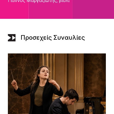
Γιάννος Μαργαζιώτης
, βιολί
Προσεχείς Συναυλίες