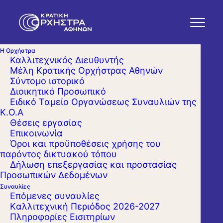
Η Ορχήστρα
Καλλιτεχνικός Διευθυντής
Μέλη Κρατικής Ορχήστρας Αθηνών
Σύντομο ιστορικό
Διοικητικό Προσωπικό
Ειδικό Ταμείο Οργανώσεως Συναυλιών της
Κ.Ο.Α
Θέσεις εργασίας
Επικοινωνία
Όροι και προϋποθέσεις χρήσης του
παρόντος δικτυακού τόπου
Δήλωση επεξεργασίας και προστασίας
Προσωπικών Δεδομένων
Συναυλίες
Επόμενες συναυλίες
Kαλλιτεχνική Περιόδος 2026-2027
Πληροφορίες Εισιτηρίων