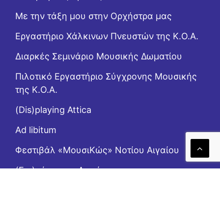
Με την τάξη μου στην Ορχήστρα μας
Εργαστήριo Χάλκινων Πνευστών της Κ.Ο.Α.
Διαρκές Σεμινάριο Μουσικής Δωματίου
Πιλοτικό Εργαστήριο Σύγχρονης Μουσικής
της Κ.Ο.Α.
(Dis)playing Attica
Ad libitum
Φεστιβάλ «ΜουσιΚώς» Νοτίου Αιγαίου
(Επι)μένοντας Αιγαίο
Το Ροζ Κουτί (της αλληλεγγύης)