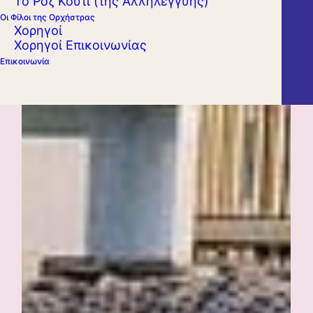
Το Ροζ Κουτί (της Αλληλεγγύης)
Οι Φίλοι της Ορχήστρας
Χορηγοί
Χορηγοί Επικοινωνίας
Επικοινωνία