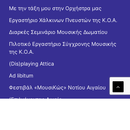
Με την τάξη μου στην Ορχήστρα μας
Εργαστήριo Χάλκινων Πνευστών της Κ.Ο.Α.
Διαρκές Σεμινάριο Μουσικής Δωματίου
Πιλοτικό Εργαστήριο Σύγχρονης Μουσικής
της Κ.Ο.Α.
(Dis)playing Attica
Ad libitum
Φεστιβάλ «ΜουσιΚώς» Νοτίου Αιγαίου
(Επι)μένοντας Αιγαίο
Το Ροζ Κουτί (της αλληλεγγύης)