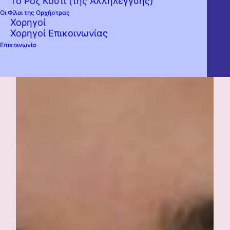
Το Ροζ Κουτί (της Αλληλεγγύης)
Οι Φίλοι της Ορχήστρας
Χορηγοί
Χορηγοί Επικοινωνίας
Επικοινωνία