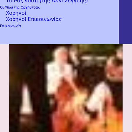
Το Ροζ Κουτί (της Αλληλεγγύης)
Οι Φίλοι της Ορχήστρας
Χορηγοί
Χορηγοί Επικοινωνίας
Επικοινωνία