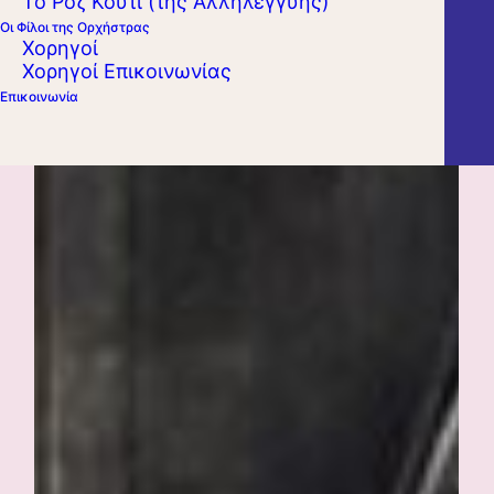
Το Ροζ Κουτί (της Αλληλεγγύης)
Οι Φίλοι της Ορχήστρας
Χορηγοί
Χορηγοί Επικοινωνίας
Επικοινωνία