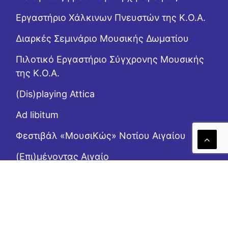
Εργαστήριo Χάλκινων Πνευστών της Κ.Ο.Α.
Διαρκές Σεμινάριο Μουσικής Δωματίου
Πιλοτικό Εργαστήριο Σύγχρονης Μουσικής
της Κ.Ο.Α.
(Dis)playing Attica
Ad libitum
Φεστιβάλ «ΜουσιΚώς» Νοτίου Αιγαίου
(Επι)μένοντας Αιγαίο
Το Ροζ Κουτί (της αλληλεγγύης)