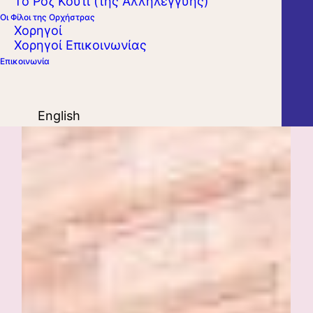
Το Ροζ Κουτί (της Αλληλεγγύης)
Οι Φίλοι της Ορχήστρας
Χορηγοί
Χορηγοί Επικοινωνίας
Επικοινωνία
English