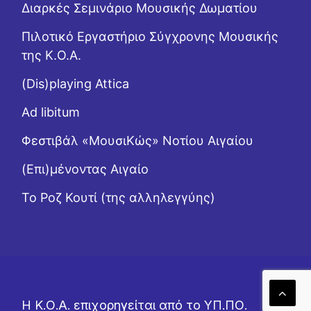
Διαρκές Σεμινάριο Μουσικής Δωματίου
Πιλοτικό Εργαστήριο Σύγχρονης Μουσικής
της Κ.Ο.Α.
(Dis)playing Attica
Ad libitum
Φεστιβάλ «ΜουσιΚώς» Νοτίου Αιγαίου
(Επι)μένοντας Αιγαίο
Το Ροζ Κουτί (της αλληλεγγύης)
Η Κ.Ο.Α. επιχορηγείται από το ΥΠ.ΠΟ.