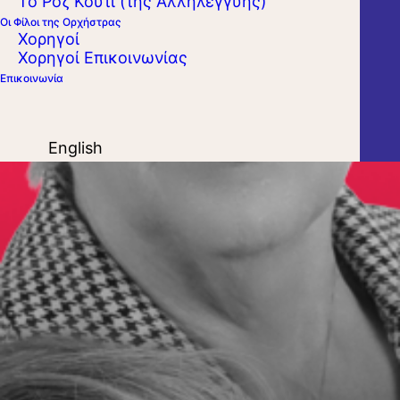
Το Ροζ Κουτί (της Αλληλεγγύης)
Οι Φίλοι της Ορχήστρας
Χορηγοί
Χορηγοί Επικοινωνίας
Επικοινωνία
English