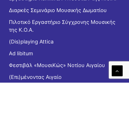
Διαρκές Σεμινάριο Μουσικής Δωματίου
Πιλοτικό Εργαστήριο Σύγχρονης Μουσικής
της Κ.Ο.Α.
(Dis)playing Attica
Ad libitum
Φεστιβάλ «ΜουσιΚώς» Νοτίου Αιγαίου
(Επι)μένοντας Αιγαίο
Το Ροζ Κουτί (της αλληλεγγύης)