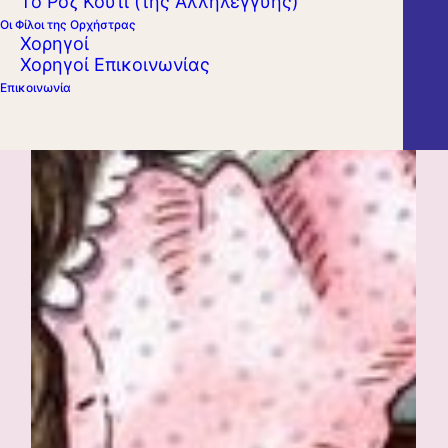
Το Ροζ Κουτί (της Αλληλεγγύης)
Οι Φίλοι της Ορχήστρας
Χορηγοί
Χορηγοί Επικοινωνίας
Επικοινωνία