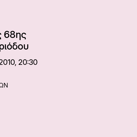
ς 68ης
ριόδου
2010, 20:30
ΝΩΝ