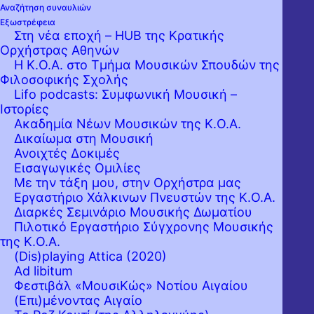
Αναζήτηση συναυλιών
Εξωστρέφεια
Στη νέα εποχή – HUB της Κρατικής
Ορχήστρας Αθηνών
Η Κ.Ο.Α. στο Τμήμα Μουσικών Σπουδών της
Φιλοσοφικής Σχολής
Lifo podcasts: Συμφωνική Μουσική –
Ιστορίες
Ακαδημία Νέων Μουσικών της Κ.Ο.Α.
Δικαίωμα στη Μουσική
Ανοιχτές Δοκιμές
Εισαγωγικές Ομιλίες
Με την τάξη μου, στην Ορχήστρα μας
Εργαστήριo Χάλκινων Πνευστών της Κ.Ο.Α.
Διαρκές Σεμινάριο Μουσικής Δωματίου
Πιλοτικό Εργαστήριο Σύγχρονης Μουσικής
της Κ.Ο.Α.
(Dis)playing Attica (2020)
Ad libitum
Η Κρατική Ορχήστρα Αθηνών υπό τη
Φεστιβάλ «ΜουσιΚώς» Νοτίου Αιγαίου
διεύθυνση του αρχιμουσικού της Βύρωνα
(Επι)μένοντας Αιγαίο