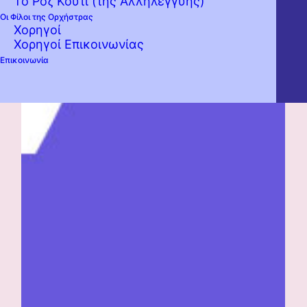
Το Ροζ Κουτί (της Αλληλεγγύης)
Οι Φίλοι της Ορχήστρας
Χορηγοί
Χορηγοί Επικοινωνίας
Επικοινωνία