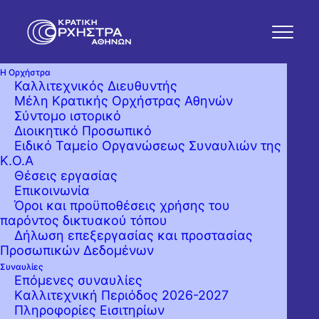
Η Ορχήστρα
Καλλιτεχνικός Διευθυντής
Μέλη Κρατικής Ορχήστρας Αθηνών
Σύντομο ιστορικό
Διοικητικό Προσωπικό
Ειδικό Ταμείο Οργανώσεως Συναυλιών της
Κ.Ο.Α
Θέσεις εργασίας
Επικοινωνία
Όροι και προϋποθέσεις χρήσης του
παρόντος δικτυακού τόπου
Δήλωση επεξεργασίας και προστασίας
Προσωπικών Δεδομένων
Συναυλίες
Επόμενες συναυλίες
Kαλλιτεχνική Περιόδος 2026-2027
Πληροφορίες Εισιτηρίων