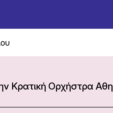
λου
την Κρατική Ορχήστρα Αθ