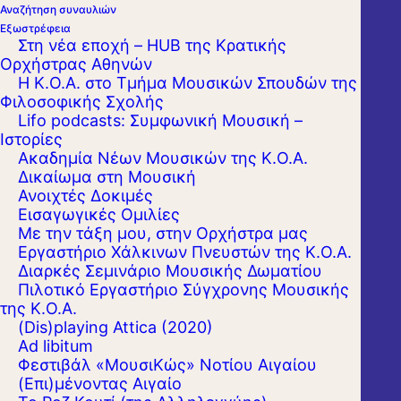
Αναζήτηση συναυλιών
Εξωστρέφεια
Στη νέα εποχή – HUB της Κρατικής
Ορχήστρας Αθηνών
Η Κ.Ο.Α. στο Τμήμα Μουσικών Σπουδών της
Φιλοσοφικής Σχολής
Lifo podcasts: Συμφωνική Μουσική –
Ιστορίες
Ακαδημία Νέων Μουσικών της Κ.Ο.Α.
Δικαίωμα στη Μουσική
Ανοιχτές Δοκιμές
Εισαγωγικές Ομιλίες
Με την τάξη μου, στην Ορχήστρα μας
Εργαστήριo Χάλκινων Πνευστών της Κ.Ο.Α.
Διαρκές Σεμινάριο Μουσικής Δωματίου
Πιλοτικό Εργαστήριο Σύγχρονης Μουσικής
Συμφωνικές Συναυλίες
της Κ.Ο.Α.
(Dis)playing Attica (2020)
Έτος Μπετόβεν, συναυλία στα
Ad libitum
Τρίκαλα
Φεστιβάλ «ΜουσιΚώς» Νοτίου Αιγαίου
(Επι)μένοντας Αιγαίο