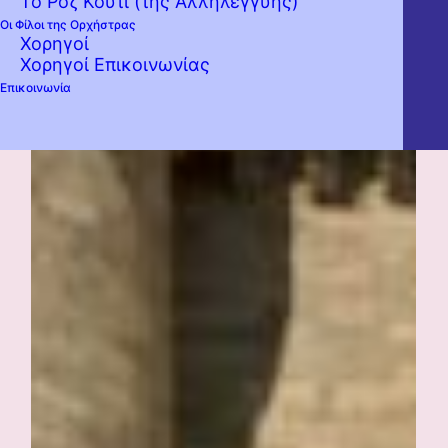
Το Ροζ Κουτί (της Αλληλεγγύης)
Οι Φίλοι της Ορχήστρας
Χορηγοί
Χορηγοί Επικοινωνίας
Επικοινωνία