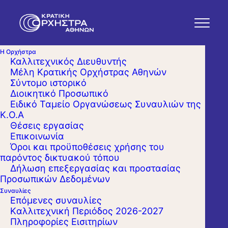
Η Ορχήστρα
Καλλιτεχνικός Διευθυντής
Μέλη Κρατικής Ορχήστρας Αθηνών
Σύντομο ιστορικό
Διοικητικό Προσωπικό
Ειδικό Ταμείο Οργανώσεως Συναυλιών της
Κ.Ο.Α
Θέσεις εργασίας
Επικοινωνία
Όροι και προϋποθέσεις χρήσης του
παρόντος δικτυακού τόπου
Δήλωση επεξεργασίας και προστασίας
Προσωπικών Δεδομένων
Συναυλίες
Επόμενες συναυλίες
Kαλλιτεχνική Περιόδος 2026-2027
Πληροφορίες Εισιτηρίων