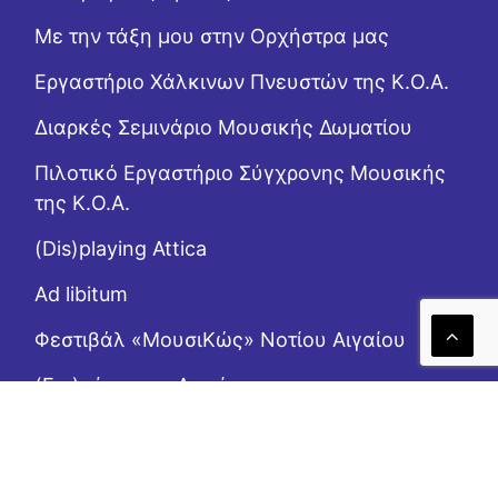
Με την τάξη μου στην Ορχήστρα μας
Εργαστήριo Χάλκινων Πνευστών της Κ.Ο.Α.
Διαρκές Σεμινάριο Μουσικής Δωματίου
Πιλοτικό Εργαστήριο Σύγχρονης Μουσικής
της Κ.Ο.Α.
(Dis)playing Attica
Ad libitum
Φεστιβάλ «ΜουσιΚώς» Νοτίου Αιγαίου
(Επι)μένοντας Αιγαίο
Το Ροζ Κουτί (της αλληλεγγύης)