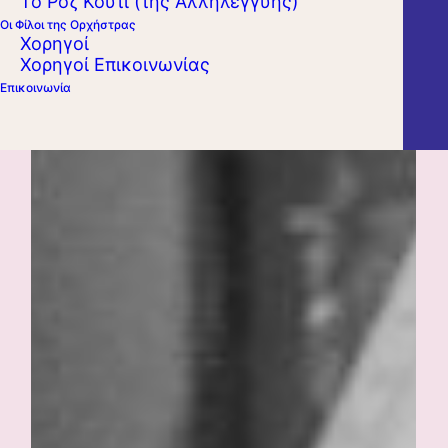
Το Ροζ Κουτί (της Αλληλεγγύης)
Οι Φίλοι της Ορχήστρας
Χορηγοί
Χορηγοί Επικοινωνίας
Επικοινωνία