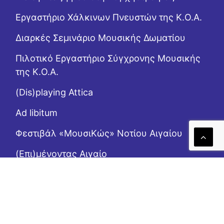
Εργαστήριo Χάλκινων Πνευστών της Κ.Ο.Α.
Διαρκές Σεμινάριο Μουσικής Δωματίου
Πιλοτικό Εργαστήριο Σύγχρονης Μουσικής
της Κ.Ο.Α.
(Dis)playing Attica
Ad libitum
Φεστιβάλ «ΜουσιΚώς» Νοτίου Αιγαίου
(Επι)μένοντας Αιγαίο
Το Ροζ Κουτί (της αλληλεγγύης)