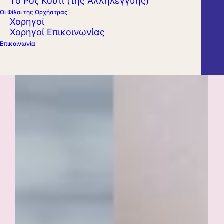
Το Ροζ Κουτί (της Αλληλεγγύης)
Οι Φίλοι της Ορχήστρας
Χορηγοί
Χορηγοί Επικοινωνίας
Επικοινωνία