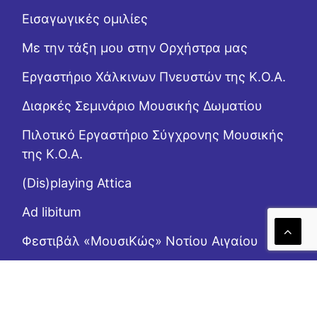
Εισαγωγικές ομιλίες
Με την τάξη μου στην Ορχήστρα μας
Εργαστήριo Χάλκινων Πνευστών της Κ.Ο.Α.
Διαρκές Σεμινάριο Μουσικής Δωματίου
Πιλοτικό Εργαστήριο Σύγχρονης Μουσικής
της Κ.Ο.Α.
(Dis)playing Attica
Ad libitum
Φεστιβάλ «ΜουσιΚώς» Νοτίου Αιγαίου
(Επι)μένοντας Αιγαίο
Το Ροζ Κουτί (της αλληλεγγύης)