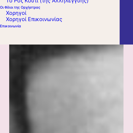
Το Ροζ Κουτί (της Αλληλεγγύης)
Οι Φίλοι της Ορχήστρας
Χορηγοί
Χορηγοί Επικοινωνίας
Επικοινωνία